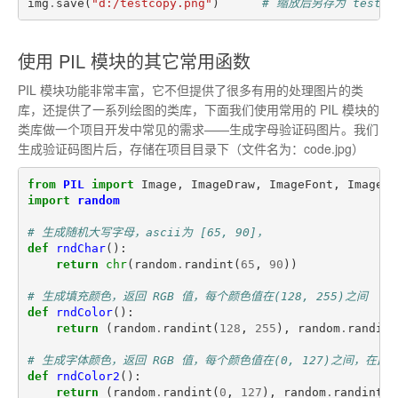
img
.
save
(
"d:/testcopy.png"
)
# 缩放后另存为 testcop
使用 PIL 模块的其它常用函数
PIL 模块功能非常丰富，它不但提供了很多有用的处理图片的类
库，还提供了一系列绘图的类库，下面我们使用常用的 PIL 模块的
类库做一个项目开发中常见的需求——生成字母验证码图片。我们
生成验证码图片后，存储在项目目录下（文件名为：code.jpg）
from
PIL
import
Image
,
ImageDraw
,
ImageFont
,
ImageFi
import
random
# 生成随机大写字母，ascii为 [65, 90]，
def
rndChar
():
return
chr
(
random
.
randint
(
65
,
90
))
# 生成填充颜色，返回 RGB 值，每个颜色值在(128, 255)之间
def
rndColor
():
return
(
random
.
randint
(
128
,
255
),
random
.
randint
# 生成字体颜色，返回 RGB 值，每个颜色值在(0, 127)之间，
def
rndColor2
():
return
(
random
.
randint
(
0
,
127
),
random
.
randint
(
0