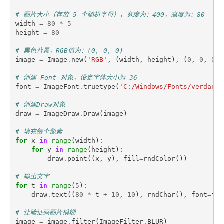
# 图片大小（存放 5 个随机字母），宽度为：400，高度为：80
width
=
80
*
5
height
=
80
# 黑色背景，RGB值为：(0, 0, 0)
image
=
Image
.
new
(
'RGB'
,
(
width
,
height
),
(
0
,
0
,
0
))
# 创建 Font 对象，设定字体大小为 36
font
=
ImageFont
.
truetype
(
'C:/Windows/Fonts/verdana.
# 创建Draw对象
draw
=
ImageDraw
.
Draw
(
image
)
# 填充每个像素
for
x
in
range
(
width
):
for
y
in
range
(
height
):
draw
.
point
((
x
,
y
),
fill
=
rndColor
())
# 输出文字
for
t
in
range
(
5
):
draw
.
text
((
80
*
t
+
10
,
10
),
rndChar
(),
font
=
fon
# 让验证码图片模糊
image
=
image
.
filter
(
ImageFilter
.
BLUR
)