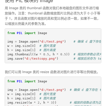
使用 PIL 模块的 Image
用 Image 类的 thumbnail 函数对我们本地磁盘的图形文件进行缩
放操作。注意：thumbnail 函数缩放图片比例必须为大于 0 小于等
于 1，并且函数对图片缩放的高和宽比例必须一致，如果不一致，
以缩放比例最大的参数为准。
from
PIL
import
Image
img
=
Image
.
open
(
"d:/test.png"
)
# 确保 d 盘下存在 t
w
=
img
.
size
[
0
]
# 图片宽度
h
=
img
.
size
[
1
]
# 图片高度
img
.
thumbnail
((
w
*
0.5
,
h
*
0.5
))
# 缩放的参数必须大于 
img
.
save
(
"d:/testcopy.png"
)
# 缩放后另存为 testc
我们可以用 Image 类的 resize 函数进对图片进行非等比例缩放。
from
PIL
import
Image
img
=
Image
.
open
(
"d:/test.png"
)
# 确保 d 盘下存在 tes
w
=
img
.
size
[
0
]
# 图片宽度
h
=
img
.
size
[
1
]
# 图片高度
img
.
resize
((
w
*
2
,
h
*
3
))
# 缩放的倍数必须为正整