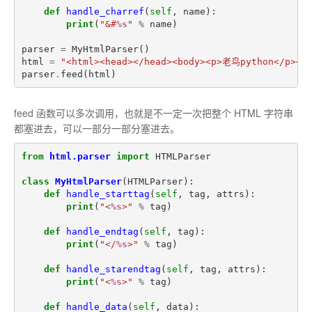
def
handle_charref
(
self
,
name
):
print
(
"&#
%s
"
%
name
)
parser
=
MyHtmlParser
()
html
=
"<html><head></head><body><p>老鸟python</p></b
parser
.
feed
(
html
)
feed 函数可以多次调用，也就是不一定一次把整个 HTML 字符串
都塞进去，可以一部分一部分塞进去。
from
html.parser
import
HTMLParser
class
MyHtmlParser
(
HTMLParser
):
def
handle_starttag
(
self
,
tag
,
attrs
):
print
(
"<
%s
>"
%
tag
)
def
handle_endtag
(
self
,
tag
):
print
(
"</
%s
>"
%
tag
)
def
handle_starendtag
(
self
,
tag
,
attrs
):
print
(
"<
%s
>"
%
tag
)
def
handle_data
(
self
,
data
):