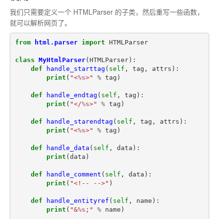
我们只需要定义一个 HTMLParser 的子类，然后重写一些函数，
就可以解析网页了。
from
html.parser
import
HTMLParser
class
MyHtmlParser
(
HTMLParser
):
def
handle_starttag
(
self
,
tag
,
attrs
):
print
(
"<
%s
>"
%
tag
)
def
handle_endtag
(
self
,
tag
):
print
(
"</
%s
>"
%
tag
)
def
handle_starendtag
(
self
,
tag
,
attrs
):
print
(
"<
%s
>"
%
tag
)
def
handle_data
(
self
,
data
):
print
(
data
)
def
handle_comment
(
self
,
data
):
print
(
"<!-- -->"
)
def
handle_entityref
(
self
,
name
):
print
(
"&
%s
;"
%
name
)