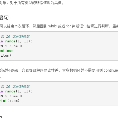
对象，对于所有类型的非假值即为真值。
 语句
e 语句可以结束本次循环，然后回到 while 或者 for 判断语句位置进行判断
 到 10 之间的偶数
in
range
(
1
,
11
):
em
%
2
!=
0
:
ontinue
(
item
)
e 语句会破坏逻辑，容易导致程序易读性差，大多数循环并不需要用到 cont
句。
 到 10 之间的偶数
in
range
(
1
,
11
):
em
%
2
==
0
:
rint
(
item
)
句