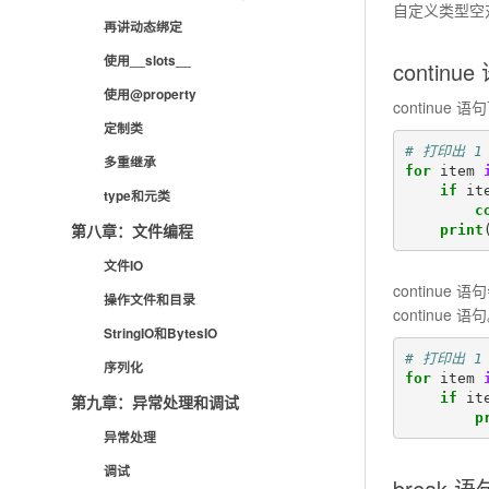
自定义类型空
再讲动态绑定
使用__slots__
continue
使用@property
continu
定制类
# 打印出 1
多重继承
for
item
if
it
type和元类
c
第八章：文件编程
print
文件IO
continu
操作文件和目录
continue 语
StringIO和BytesIO
# 打印出 1
序列化
for
item
if
it
第九章：异常处理和调试
p
异常处理
调试
break 语