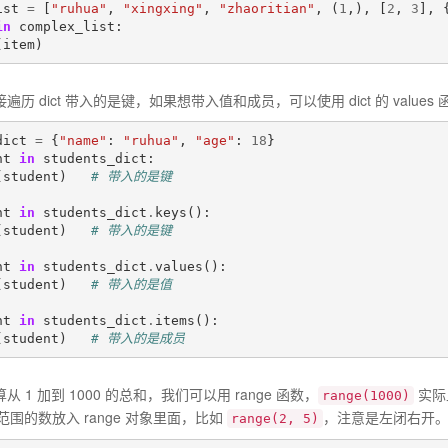
ist
=
[
"ruhua"
,
"xingxing"
,
"zhaoritian"
,
(
1
,),
[
2
,
3
],
in
complex_list
:
(
item
)
直接遍历 dict 带入的是键，如果想带入值和成员，可以使用 dict 的 values 函
dict
=
{
"name"
:
"ruhua"
,
"age"
:
18
}
nt
in
students_dict
:
(
student
)
# 带入的是键
nt
in
students_dict
.
keys
():
(
student
)
# 带入的是键
nt
in
students_dict
.
values
():
(
student
)
# 带入的是值
nt
in
students_dict
.
items
():
(
student
)
# 带入的是成员
计算从 1 加到 1000 的总和，我们可以用 range 函数，
实际上
range(1000)
围的数放入 range 对象里面，比如
，注意是左闭右开
range(2, 5)