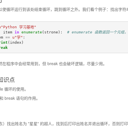
语句可以使循环运行到该处结束循环，跳到循环之外。我们看个例子：找出字符串
u
"Python 学习基地"
,
item
in
enumerate
(
strone
):
# enumerate 函数返回一个
em
==
u
"学"
:
rint
(
index
)
reak
句虽然在程序中会经常用到，但 break 也会破坏逻辑，尽量少用。
知识点
hile 循环的使用。
语句和 break 语句的作用。
东）找出姓名为 "星星" 的超人，找到后打印出姓名并退出循环，否则打印 