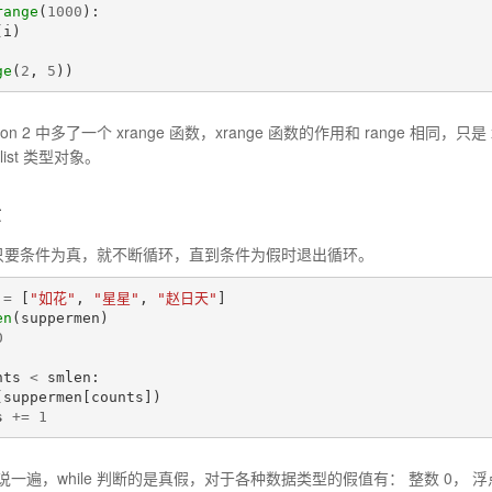
range
(
1000
):
(
i
)
ge
(
2
,
5
))
on 2 中多了一个 xrange 函数，xrange 函数的作用和 range 相同，只是
ist 类型对象。
环
循环，只要条件为真，就不断循环，直到条件为假时退出循环。
=
[
"如花"
,
"星星"
,
"赵日天"
]
en
(
suppermen
)
0
nts
<
smlen
:
(
suppermen
[
counts
])
s
+=
1
遍，while 判断的是真假，对于各种数据类型的假值有： 整数 0， 浮点数 0.0， 字符