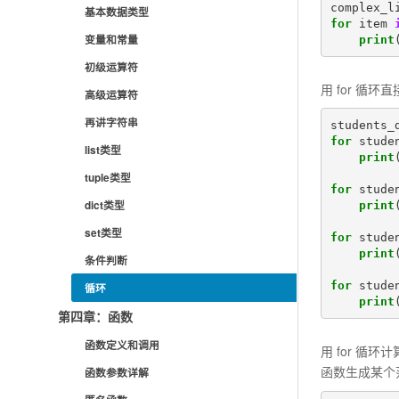
complex_l
基本数据类型
for
item
变量和常量
print
初级运算符
用 for 循环
高级运算符
再讲字符串
students_
for
stude
list类型
print
tuple类型
for
stude
dict类型
print
set类型
for
stude
print
条件判断
for
stude
循环
print
第四章：函数
函数定义和调用
用 for 循环
函数生成某个范
函数参数详解