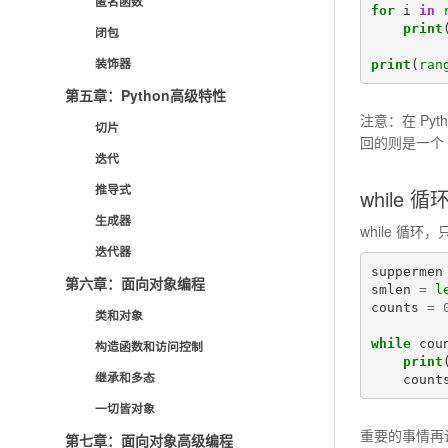
匿名函数
for
i
in
print
闭包
装饰器
print
(
ran
第五章：Python高级特性
注意：在 Pyth
切片
回的则是一个 l
迭代
推导式
while 循
生成器
while 
迭代器
suppermen
第六章：面向对象编程
smlen
=
l
counts
=
类和对象
while
cou
构造函数和访问控制
print
继承和多态
count
一切皆对象
重要的事情再说一
第七章：面向对象高级编程