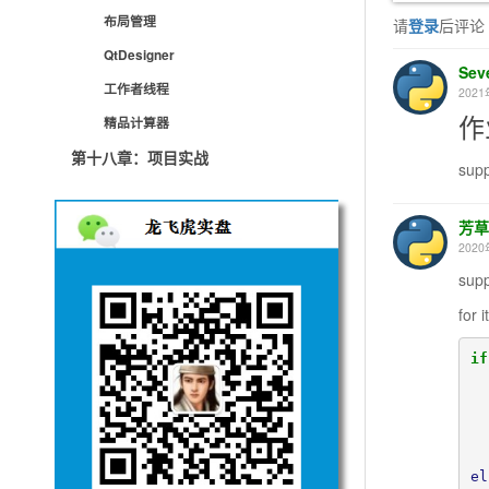
布局管理
请
登录
后评论
QtDesigner
Sev
工作者线程
2021
作
精品计算器
第十八章：项目实战
supp
芳草
2020
sup
for 
if
el