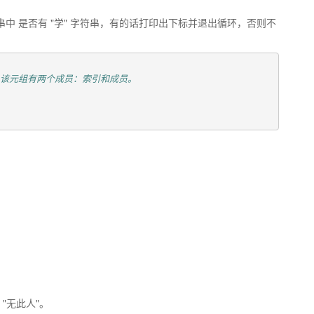
中 是否有 "学" 字符串，有的话打印出下标并退出循环，否则不
元组，该元组有两个成员：索引和成员。
"无此人"。