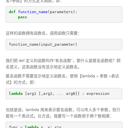
名+参数】的方式定义函数，即：
def
function_name
(
parameters
):
pass
这样的函数拥有函数名，调用函数只需要：
function_name
(
input_parameter
)
我们把 def 定义的函数叫作“有名函数”，那什么是匿名函数呢？顾
名思义，这类函数没有显示地定义函数名。
匿名函数不需要显示地定义函数名，使用【lambda + 参数 +表达
式】的方式，即：
lambda
[
arg1
[,
arg2
,
...
argN
]]
:
expression
也就是说，lambda 用来表示匿名函数，可以传入多个参数，但只
能有一个表达式。比方说，我要写一个函数用于两个数相乘：
func
=
lambda
x
,
y
:
x
*
y