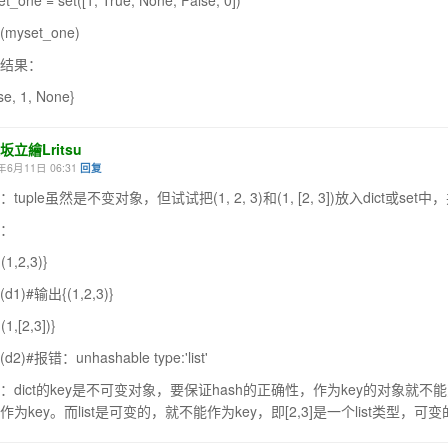
t_one = set([1, True, None, False, 0])
t(myset_one)
结果：
se, 1, None}
坂立繪Lritsu
年6月11日 06:31
回复
：tuple虽然是不变对象，但试试把(1, 2, 3)和(1, [2, 3])放入dict或se
：
(1,2,3)}
t(d1)#输出{(1,2,3)}
(1,[2,3])}
t(d2)#报错：unhashable type:'list'
：dict的key是不可变对象，要保证hash的正确性，作为key的对象就
作为key。而list是可变的，就不能作为key，即[2,3]是一个list类型，可