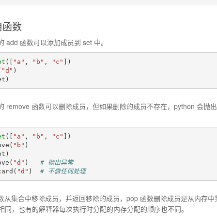
常用函数
供的 add 函数可以添加成员到 set 中。
et
([
"a"
,
"b"
,
"c"
])
(
"d"
)
et
)
供的 remove 函数可以删除成员，但如果删除的成员不存在，python 会抛
et
([
"a"
,
"b"
,
"c"
])
ove
(
"b"
)
et
)
ove
(
"d"
)
# 抛出异常
card
(
"d"
)
# 不做任何处理
op 函数从集合中移除成员，并返回移除的成员，pop 函数删除成员是从内存
相同，也有的解释器每次执行时分配的内存分配的顺序也不同。