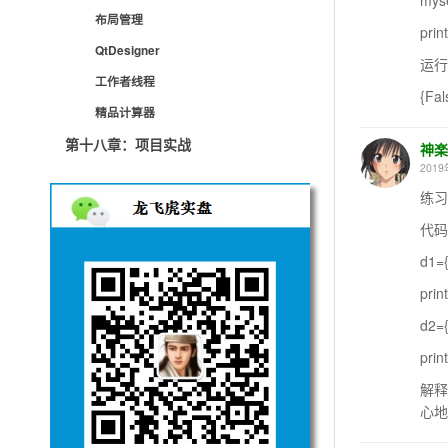
myse
布局管理
prin
QtDesigner
运行
工作者线程
{Fal
精品计算器
第十八章：项目实战
神楽
2019
练习
代码
d1={
prin
d2={
prin
解释
心地