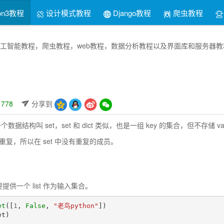
on3教程
设计模式教程
Django教程
爬虫教程
thon人工智能教程，爬虫教程，web教程，数据分析教程以及界面库和服
778
分享到
一个数据结构叫 set，set 和 dict 类似，也是一组 key 的集合，但不存储 va
不能重复，所以在 set 中没有重复的成员。
要提供一个 list 作为输入集合。
et
([
1
,
False
,
"老鸟python"
])
et
)