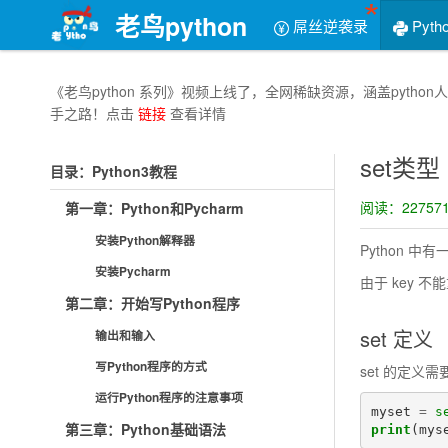
老鸟python
屌丝逆袭录
Pyth
《老鸟python 系列》视频上线了，全网稀缺资源，涵盖py
手之路！点击
链接
查看详情
set类型
目录：Python3教程
阅读：227571
第一章：Python和Pycharm
安装Python解释器
Python 中有
安装Pycharm
由于 key 
第二章：开始写Python程序
set 定义
输出和输入
写Python程序的方式
set 的定义需
运行Python程序的注意事项
myset
=
s
第三章：Python基础语法
print
(
mys