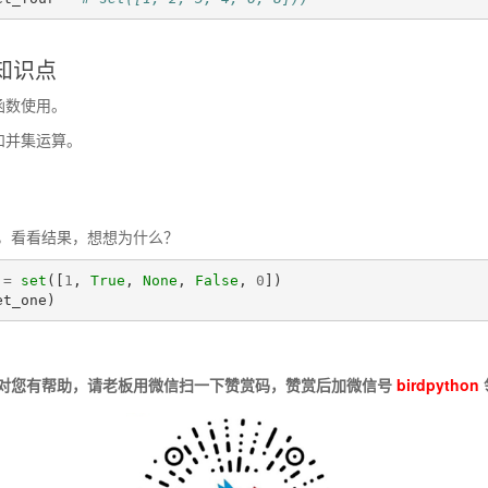
知识点
和函数使用。
集和并集运算。
，看看结果，想想为什么？
=
set
([
1
,
True
,
None
,
False
,
0
])
et_one
)
对您有帮助，请老板用微信扫一下赞赏码，赞赏后加微信号
birdpython