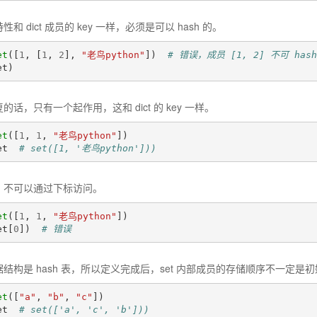
特性和 dict 成员的 key 一样，必须是可以 hash 的。
et
([
1
,
[
1
,
2
],
"老鸟python"
])
# 错误，成员 [1, 2] 不可 hash
et
)
复的话，只有一个起作用，这和 dict 的 key 一样。
et
([
1
,
1
,
"老鸟python"
])
et
# set([1, '老鸟python']))
的，不可以通过下标访问。
et
([
1
,
1
,
"老鸟python"
])
et
[
0
])
# 错误
数据结构是 hash 表，所以定义完成后，set 内部成员的存储顺序不一定是
et
([
"a"
,
"b"
,
"c"
])
et
# set(['a', 'c', 'b']))