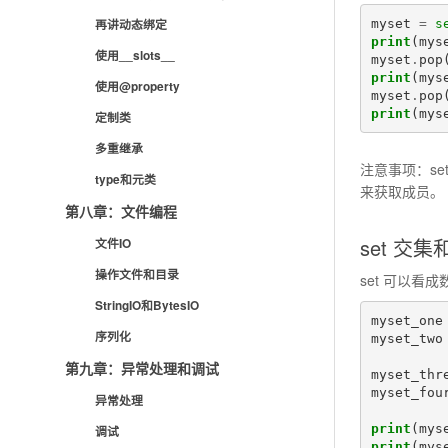
myset
=
s
再讲动态绑定
print
(
mys
使用__slots__
myset
.
pop
print
(
mys
使用@property
myset
.
pop
print
(
mys
定制类
多重继承
注意事项：set 
type和元类
来获取成员。
第八章：文件编程
set 交
文件IO
操作文件和目录
set 可以
StringIO和BytesIO
myset_one
序列化
myset_two
第九章：异常处理和调试
myset_thr
myset_fou
异常处理
print
(
mys
调试
print
(
mys