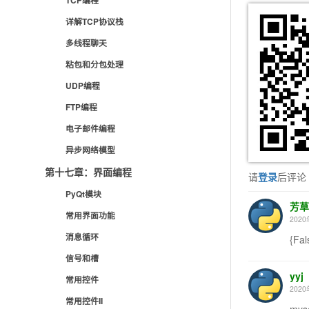
TCP编程
详解TCP协议栈
多线程聊天
粘包和分包处理
UDP编程
FTP编程
电子邮件编程
异步网络模型
第十七章：界面编程
请
登录
后评论
PyQt模块
芳草
常用界面功能
2020
消息循环
{Fal
信号和槽
yyj
常用控件
2020
常用控件II