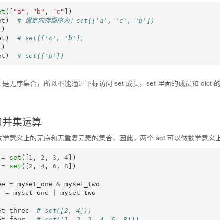
et
([
"a"
,
"b"
,
"c"
])
et
)
# 假定内存顺序为：set(['a', 'c', 'b'])
()
et
)
# set(['c', 'b'])
()
et
)
# set(['b'])
是无序集合，所以不能通过下标访问 set 成员，set 里面的成员和 dict 的 key
集和并集运算
看成数学意义上的无序和无重复元素的集合，因此，两个 set 可以做数学意
=
set
([
1
,
2
,
3
,
4
])
=
set
([
2
,
4
,
6
,
8
])
ee
=
myset_one
&
myset_two
r
=
myset_one
|
myset_two
et_three
# set([2, 4]))
et_four
# set([1, 2, 3, 4, 6, 8]))