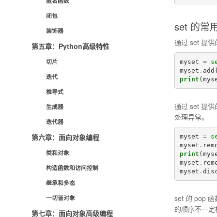
匿名函数
闭包
set 的
装饰器
通过 set 提
第五章：Python高级特性
切片
myset
=
s
myset
.
add
迭代
print
(
mys
推导式
通过 set 提
生成器
处理异常。
迭代器
第六章：面向对象编程
myset
=
s
myset
.
rem
类和对象
print
(
mys
myset
.
rem
构造函数和访问控制
myset
.
dis
继承和多态
set 的 p
一切皆对象
的顺序不一定
第七章：面向对象高级编程