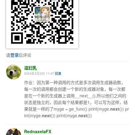
请
登录
后评论
逗妇乳
2024年2月3日 11:47
回复
作业：因为第一种调用的方式是多次调用生成器函数，
每一次的调用都会创建一个新的生成器对象，每一次都
是在一个新的生成器上调用__next__(),所以他们之间的
状态是独立的，因此每个结果都是1，可以写为这样，结
果就是一样的了myge = ge_func() print(myge.
next
()) pr
int(myge.
next
()) print(myge.
next
())
RednaxelaFX