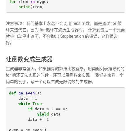
for
item
in
myge
:
print
(
item
)
注意事项：我们基本上永远不会调用 next 函数，而是通过 for 循
环来迭代它，因为 for 循环在遍历生成器时， 计算到最后一个元素
就会自动停止遍历，不会抛出 StopIteration 的错误，这样很友
好。
让函数变成生成器
生成器非常强大，如果推算的算法比较复杂，用类似列表推导式的
for 循环无法实现的时候，还可以用函数来实现， 我们先来看一个
简单的例子，写一个可以生成无限偶数的生成器。
def
ge_even
():
data
=
1
while
True
:
if
data
%
2
==
0
:
yield
data
data
+=
1
even
=
ge_even
()