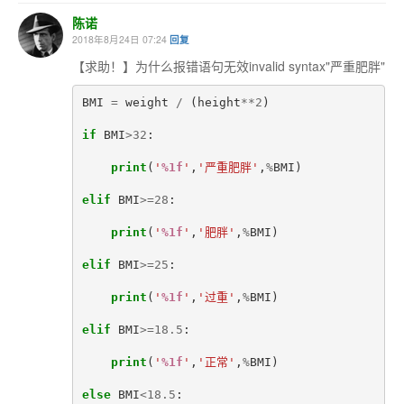
陈诺
2018年8月24日 07:24
回复
【求助！】为什么报错语句无效invalid syntax"严重肥胖"
BMI
=
weight
/
(
height
**
2
)
if
BMI
>
32
:
print
(
'
%1f
'
,
'严重肥胖'
,
%
BMI
)
elif
BMI
>=
28
:
print
(
'
%1f
'
,
'肥胖'
,
%
BMI
)
elif
BMI
>=
25
:
print
(
'
%1f
'
,
'过重'
,
%
BMI
)
elif
BMI
>=
18.5
:
print
(
'
%1f
'
,
'正常'
,
%
BMI
)
else
BMI
<
18.5
: