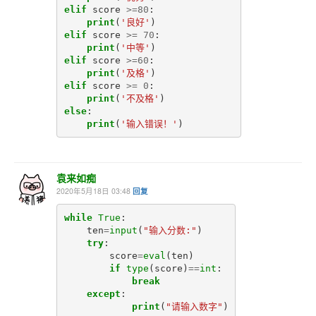
elif
score
>=
80
:
print
(
'良好'
)
elif
score
>=
70
:
print
(
'中等'
)
elif
score
>=
60
:
print
(
'及格'
)
elif
score
>=
0
:
print
(
'不及格'
)
else
:
print
(
'输入错误！'
)
袁来如痴
2020年5月18日 03:48
回复
while
True
:
ten
=
input
(
"输入分数:"
)
try
:
score
=
eval
(
ten
)
if
type
(
score
)
==
int
:
break
except
:
print
(
"请输入数字"
)