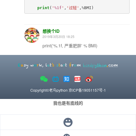
print
(
'
%1f
'
,
'过轻'
,
%
BMI
)
想换个ID
2019年3月20日 18:25
print('%.1f, 严重肥胖' % BMI)
Copyright©老鸟python
京ICP备19051157号-1
我也是有底线的