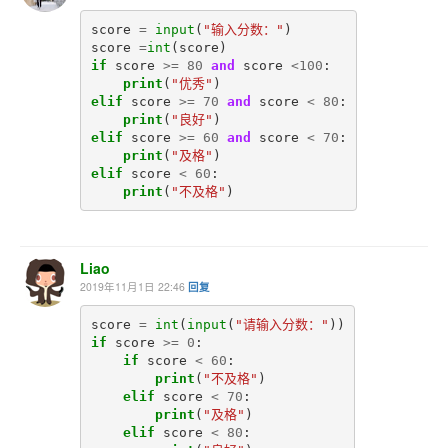
score
=
input
(
"输入分数："
)
score
=
int
(
score
)
if
score
>=
80
and
score
<
100
:
print
(
"优秀"
)
elif
score
>=
70
and
score
<
80
:
print
(
"良好"
)
elif
score
>=
60
and
score
<
70
:
print
(
"及格"
)
elif
score
<
60
:
print
(
"不及格"
)
Liao
2019年11月1日 22:46
回复
score
=
int
(
input
(
"请输入分数："
))
if
score
>=
0
:
if
score
<
60
:
print
(
"不及格"
)
elif
score
<
70
:
print
(
"及格"
)
elif
score
<
80
: