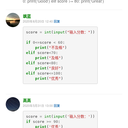
0: print('Good') elif score >= 80: print('Great')
飒蓝
2020年8月20日 12:40
回复
score
=
int
(
input
(
"输入分数："
))
if
0
<=
score
<
60
:
print
(
"不及格"
)
elif
score
<
70
:
print
(
"及格"
)
elif
score
<
80
:
print
(
"良好"
)
elif
score
<=
100
:
print
(
"优秀"
)
高高
2020年5月31日 13:00
回复
score
=
int
(
input
(
'输入分数：'
))
if
score
>=
90
:
print
(
'优秀'
)