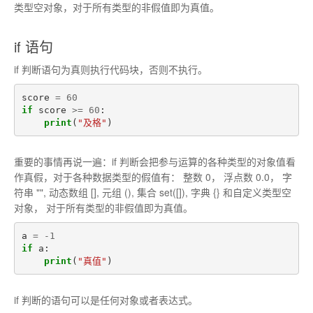
类型空对象，对于所有类型的非假值即为真值。
if 语句
if 判断语句为真则执行代码块，否则不执行。
score
=
60
if
score
>=
60
:
print
(
"及格"
)
重要的事情再说一遍：if 判断会把参与运算的各种类型的对象值看
作真假，对于各种数据类型的假值有： 整数 0， 浮点数 0.0， 字
符串 "", 动态数组 [], 元组 (), 集合 set([]), 字典 {} 和自定义类型空
对象， 对于所有类型的非假值即为真值。
a
=
-
1
if
a
:
print
(
"真值"
)
if 判断的语句可以是任何对象或者表达式。