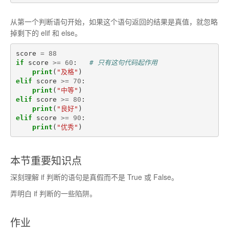
从第一个判断语句开始，如果这个语句返回的结果是真值，就忽略
掉剩下的 elif 和 else。
score
=
88
if
score
>=
60
:
# 只有这句代码起作用
print
(
"及格"
)
elif
score
>=
70
:
print
(
"中等"
)
elif
score
>=
80
:
print
(
"良好"
)
elif
score
>=
90
:
print
(
"优秀"
)
本节重要知识点
深刻理解 if 判断的语句是真假而不是 True 或 False。
弄明白 if 判断的一些陷阱。
作业