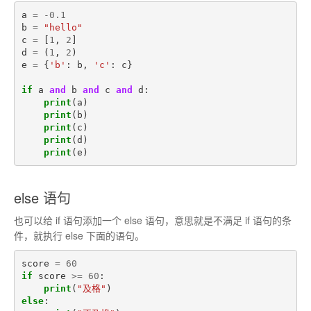
a
=
-
0.1
b
=
"hello"
c
=
[
1
,
2
]
d
=
(
1
,
2
)
e
=
{
'b'
:
b
,
'c'
:
c
}
if
a
and
b
and
c
and
d
:
print
(
a
)
print
(
b
)
print
(
c
)
print
(
d
)
print
(
e
)
else 语句
也可以给 if 语句添加一个 else 语句，意思就是不满足 if 语句的条
件，就执行 else 下面的语句。
score
=
60
if
score
>=
60
:
print
(
"及格"
)
else
: