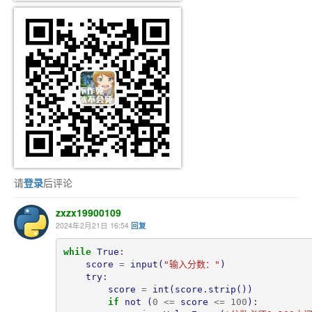
请
登录
后评论
zxzx19900109
2024年2月21日 16:54
回复
while
True
:

score
=
input
(
"
输入分数：
"
)
try
:

score
=
int
(
score
.
strip
())
if
not
(
0
<=
score
<=
100
)
:
