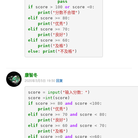
pass
if
score
>
100
or
score
<
0
:
print
(
"分数不合理"
)
elif
score
>=
80
:
print
(
"优秀"
)
elif
score
>=
70
:
print
(
"良好"
)
elif
score
>=
60
:
print
(
"及格"
)
else
:
print
(
"不及格"
)
康智冬
2020年5月5日 19:50
回复
score
=
input
(
"输入分数："
)
score
=
int
(
score
)
if
score
>=
80
and
score
<
100
:
print
(
"优秀"
)
elif
score
>=
70
and
score
<
80
:
print
(
"良好"
)
elif
score
>=
60
and
score
<
70
:
print
(
"及格"
)
elif
score
>=
0
and
score
<=
60
: