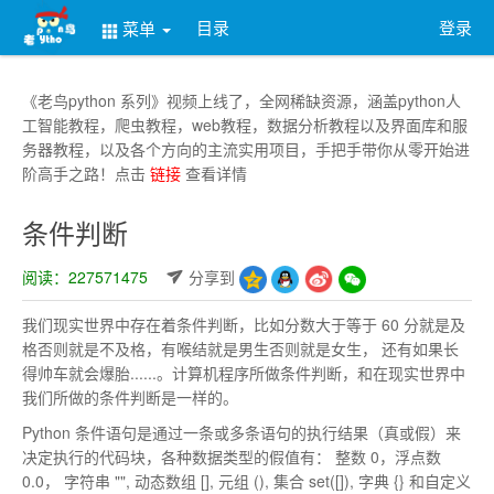
目录
登录
菜单
《老鸟python 系列》视频上线了，全网稀缺资源，涵盖python人
工智能教程，爬虫教程，web教程，数据分析教程以及界面库和服
务器教程，以及各个方向的主流实用项目，手把手带你从零开始进
阶高手之路！点击
链接
查看详情
条件判断
阅读：227571475
分享到
我们现实世界中存在着条件判断，比如分数大于等于 60 分就是及
格否则就是不及格，有喉结就是男生否则就是女生， 还有如果长
得帅车就会爆胎......。计算机程序所做条件判断，和在现实世界中
我们所做的条件判断是一样的。
Python 条件语句是通过一条或多条语句的执行结果（真或假）来
决定执行的代码块，各种数据类型的假值有： 整数 0，浮点数
0.0， 字符串 "", 动态数组 [], 元组 (), 集合 set([]), 字典 {} 和自定义