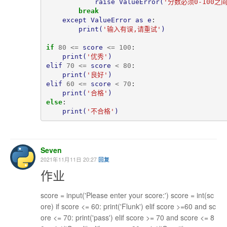
raise
ValueError
(
'
分数必须0-100之
break
except
ValueError
as
e
:

print
(
'
输入有误,请重试
'
)
if
80
<=
score
<=
100
:

print
(
'
优秀
'
)
elif
70
<=
score
<
80
:

print
(
'
良好
'
)
elif
60
<=
score
<
70
:

print
(
'
合格
'
)
else
:

print
(
'
不合格
'
)
Seven
2021年11月11日 20:27
回复
作业
score = input('Please enter your score:') score = int(sc
ore) if score <= 60: print('Flunk') elif score >=60 and sc
ore <= 70: print('pass') elif score >= 70 and score <= 8