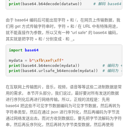
print
(
base64
.
b64decode
(
datatwo
))
# 解码 base64
由于 base64 编码后可能出现字符 + 和 /，在网页上传输数据，我
们用 get 方式传输字符串时，字符 + 和 / 在 URL 中有特殊用途，
就不能直接作为参数，所以又有一种 "url safe" 的 base64 编码，
其实就是把字符 + 和 / 分别变成 - 和 _。
import
base64
mydata
=
b
"
\xfb\xef\xff
"
print
(
base64
.
b64encode
(
mydata
))
# 编码为 ++
print
(
base64
.
urlsafe_b64encode
(
mydata
))
# 编码为 --
在互联网上传输图片，音乐，视频，语音等等这些二进制数据是常
用的需求， 本节开头部分，我们说过，最好要对所有发送的数据
进行序列化后再进行网络传输。所以，正规的流程是：先用
base64 把这些不可见字节数据编码为可见字节数据，然后再转为
字符串类型，然后在通过 json 进行序列化，然后再编码为字节流
通过网络发送出去。而对方收到数据后，要先把字节流解码为字符
串，然后再反序列化，然后再转为字节类型数据，然后再使用