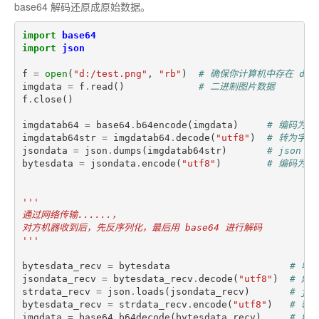
base64 解码还原成原始数据。
import
base64
import
json
f
=
open
(
"d:/test.png"
,
"rb"
)
# 确保你计算机中存在 d:/te
imgdata
=
f
.
read
()
# 二进制图片数据
f
.
close
()
imgdatab64
=
base64
.
b64encode
(
imgdata
)
# 编码为可
imgdatab64str
=
imgdatab64
.
decode
(
"utf8"
)
# 转为字符
jsondata
=
json
.
dumps
(
imgdatab64str
)
# json 
bytesdata
=
jsondata
.
encode
(
"utf8"
)
# 编码为
'''
通过网络传输......，
对方机器收到后，先反序列化，最后用 base64 进行解码
'''
bytesdata_recv
=
bytesdata
# 收
jsondata_recv
=
bytesdata_recv
.
decode
(
"utf8"
)
# 解
strdata_recv
=
json
.
loads
(
jsondata_recv
)
# js
bytesdata_recv
=
strdata_recv
.
encode
(
"utf8"
)
# 转
imgdata
=
base64
.
b64decode
(
bytesdata_recv
)
# 解