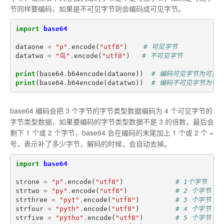
节同样要编码，如果是不可见字节则会编码成可见字节。
import
base64
dataone
=
"p"
.
encode
(
"utf8"
)
# 可见字节
datatwo
=
"鸟"
.
encode
(
"utf8"
)
# 不可见字节
print
(
base64
.
b64encode
(
dataone
))
# 编码可见字节为可见
print
(
base64
.
b64encode
(
datatwo
))
# 编码不可见字节为可
base64 编码会把 3 个字节的字节类型数据编码为 4 个可见字节的
字节类型数据，如果要编码的字节类型数据不是 3 的倍数，最后会
剩下 1 个或 2 个字节，base64 会在编码的末尾加上 1 个或 2 个 =
号，表示补了多少字节，解码的时候，会自动去掉。
import
base64
strone
=
"p"
.
encode
(
"utf8"
)
# 1个字节
strtwo
=
"py"
.
encode
(
"utf8"
)
# 2 个字节
strthree
=
"pyt"
.
encode
(
"utf8"
)
# 3 个字节
strfour
=
"pyth"
.
encode
(
"utf8"
)
# 4 个字节
strfive
=
"pytho"
.
encode
(
"utf8"
)
# 5 个字节