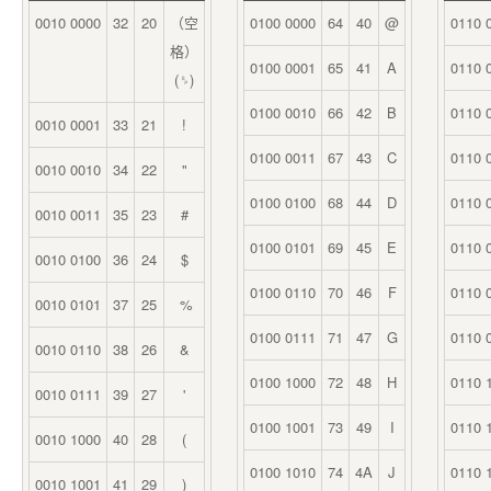
0010 0000
32
20
（空
0100 0000
64
40
@
0110 
格）
0100 0001
65
41
A
0110 
(␠)
0100 0010
66
42
B
0110 
0010 0001
33
21
!
0100 0011
67
43
C
0110 
0010 0010
34
22
"
0100 0100
68
44
D
0110 
0010 0011
35
23
#
0100 0101
69
45
E
0110 
0010 0100
36
24
$
0100 0110
70
46
F
0110 
0010 0101
37
25
%
0100 0111
71
47
G
0110 
0010 0110
38
26
&
0100 1000
72
48
H
0110 
0010 0111
39
27
'
0100 1001
73
49
I
0110 
0010 1000
40
28
(
0100 1010
74
4A
J
0110 
0010 1001
41
29
)