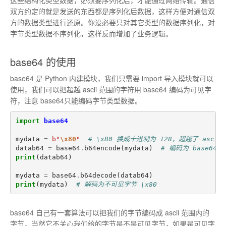
这些结构化类型数据，必须要序列化后，才能通过网络传输。通信
双方约定的就是发送的东西都是序列化后数据，这样方便对通信双
方的数据类型进行还原。你没必要只对其它类型的数据序列化，对
字节类型数据不序列化，这样反而增加了业务逻辑。
base64 的使用
base64 是 Python 内建模块，我们只需要 import 导入模块就可以
使用，我们可以把超越 ascii 范围的字符用 base64 编码为可见字
符，注意 base64只能编码字节类型数据。
import
base64
mydata
=
b
"
\x80
"
# \x80 换成十进制为 128，超越了 asc
datab64
=
base64
.
b64encode
(
mydata
)
# 编码为 base64
print
(
datab64
)
mydata
=
base64
.
b64decode
(
datab64
)
print
(
mydata
)
# 解码为不可见字节 \x80
base64 自己有一套算法可以把我们的字节编码成 ascii 范围内的
字节，当然它不关心我们给的字节是不是可见字节，如果是可见字