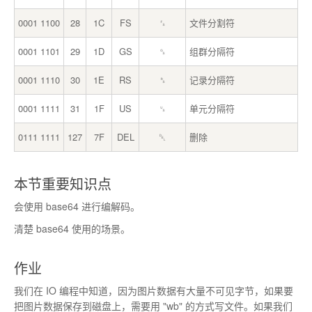
0001 1100
28
1C
FS
␜
文件分割符
0001 1101
29
1D
GS
␝
组群分隔符
0001 1110
30
1E
RS
␞
记录分隔符
0001 1111
31
1F
US
␟
单元分隔符
0111 1111
127
7F
DEL
␡
删除
本节重要知识点
会使用 base64 进行编解码。
清楚 base64 使用的场景。
作业
我们在 IO 编程中知道，因为图片数据有大量不可见字节，如果要
把图片数据保存到磁盘上，需要用 "wb" 的方式写文件。如果我们