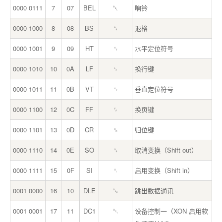
0000 0111
7
07
BEL
␇
响铃
0000 1000
8
08
BS
␈
退格
0000 1001
9
09
HT
␉
水平定位符号
0000 1010
10
0A
LF
␊
换行键
0000 1011
11
0B
VT
␋
垂直定位符号
0000 1100
12
0C
FF
␌
换页键
0000 1101
13
0D
CR
␍
归位键
0000 1110
14
0E
SO
␎
取消变换（Shift out）
0000 1111
15
0F
SI
␏
启用变换（Shift in）
0001 0000
16
10
DLE
␐
跳出数据通讯
0001 0001
17
11
DC1
␑
设备控制一（XON 启用软