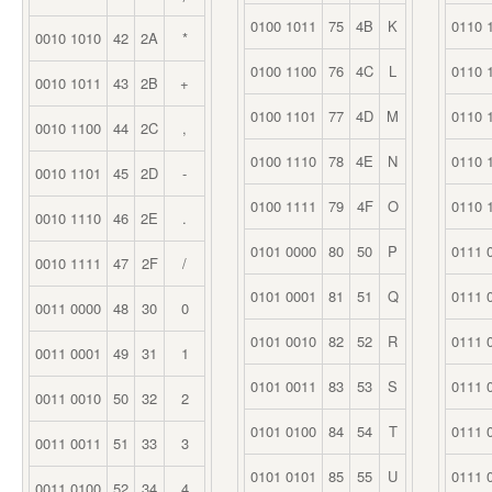
0100 1011
75
4B
K
0110 
0010 1010
42
2A
*
0100 1100
76
4C
L
0110 
0010 1011
43
2B
+
0100 1101
77
4D
M
0110 
0010 1100
44
2C
,
0100 1110
78
4E
N
0110 
0010 1101
45
2D
-
0100 1111
79
4F
O
0110 
0010 1110
46
2E
.
0101 0000
80
50
P
0111 
0010 1111
47
2F
/
0101 0001
81
51
Q
0111 
0011 0000
48
30
0
0101 0010
82
52
R
0111 
0011 0001
49
31
1
0101 0011
83
53
S
0111 
0011 0010
50
32
2
0101 0100
84
54
T
0111 
0011 0011
51
33
3
0101 0101
85
55
U
0111 
0011 0100
52
34
4