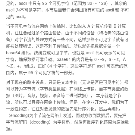
见的，ascii 中只有 95 个可见字符（范围为 32 ～ 126），其余的
ascii 为不可见字符，本节后面我们会列出所有可见的 ascii 和 不可
见的 ascii。
当不可见字节流在网络上传输时，比如说从 A 计算机传到 B 计算
机，往往要经过多个路由设备，由于不同的设备（特指老的路由设
备）对字节流的处理方式有一些不同，这样那些不可见字节就有可
能被处理错误，这是不利于传输的。所以就先把数据先做一个
base64 编码，统统变成可见字节，也就是 ascii 码可表示的可见
字符，确保数据可靠传输。base64 的内容是有 0 ～9，a ～z，A
～Z，+，/组成，正好 64 个字符，这些字符是在 ascii 可表示的范
围内，属于 95 个可见字符的一部分。
对于现在的路由设备，只要是文本字符（无论是否是可见字符）都
可以转为字节流（字节类型数据）在网络上传输。而字节类型的数
据（图片，音频，视频，语音等二进制数据）， 本身就是字节
流，所以可以直接在网络上传输。但是，在企业开发中，我们为了
一致性约定，往往对要发送的数据先进行序列化，然后再编码
（encoding)为字节流在网络上发送，而对方收到数据后，要先把
字节流解码（decoding）为字符串，然后再反序列化还原为原始数
据。