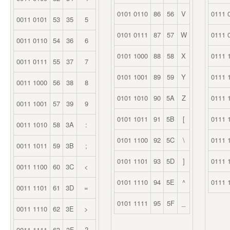
0101 0110
86
56
V
0111 
0011 0101
53
35
5
0101 0111
87
57
W
0111 
0011 0110
54
36
6
0101 1000
88
58
X
0111 
0011 0111
55
37
7
0101 1001
89
59
Y
0111 
0011 1000
56
38
8
0101 1010
90
5A
Z
0111 
0011 1001
57
39
9
0101 1011
91
5B
[
0111 
0011 1010
58
3A
:
0101 1100
92
5C
\
0111 
0011 1011
59
3B
;
0101 1101
93
5D
]
0111 
0011 1100
60
3C
<
0101 1110
94
5E
^
0111 
0011 1101
61
3D
=
0101 1111
95
5F
_
0011 1110
62
3E
>
0011 1111
63
3F
?