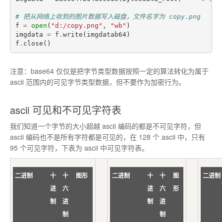
# 把从网络上收到的图片数据写入磁盘，文件名字为 copy.png
f
=
open
(
"d:/copy.png"
,
"wb"
)
imgdata
=
f
.
write
(
imgdatab64
)
f
.
close
()
注意：base64 仅仅是把字节类型数据按照一定的算法转化为属于
ascii 范围内的可见字节类型数据，但不要作为加密行为。
ascii 可见和不可见字符表
我们知道一个字节的大小超越 ascii 编码的都是不可见字符，但
ascii 编码也不是所有字符都是可见的，在 128 个 ascii 中，只有
95 个可见字符，下表为 ascii 中可见字符表。
二进制
十
十
图形
二进制
十
十
图
二进制
进
六
进
六
形
制
进
制
进
制
制