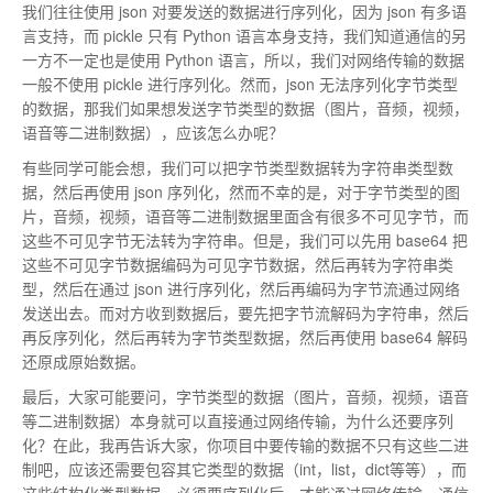
我们往往使用 json 对要发送的数据进行序列化，因为 json 有多语
言支持，而 pickle 只有 Python 语言本身支持，我们知道通信的另
一方不一定也是使用 Python 语言，所以，我们对网络传输的数据
一般不使用 pickle 进行序列化。然而，json 无法序列化字节类型
的数据，那我们如果想发送字节类型的数据（图片，音频，视频，
语音等二进制数据），应该怎么办呢？
有些同学可能会想，我们可以把字节类型数据转为字符串类型数
据，然后再使用 json 序列化，然而不幸的是，对于字节类型的图
片，音频，视频，语音等二进制数据里面含有很多不可见字节，而
这些不可见字节无法转为字符串。但是，我们可以先用 base64 把
这些不可见字节数据编码为可见字节数据，然后再转为字符串类
型，然后在通过 json 进行序列化，然后再编码为字节流通过网络
发送出去。而对方收到数据后，要先把字节流解码为字符串，然后
再反序列化，然后再转为字节类型数据，然后再使用 base64 解码
还原成原始数据。
最后，大家可能要问，字节类型的数据（图片，音频，视频，语音
等二进制数据）本身就可以直接通过网络传输，为什么还要序列
化？在此，我再告诉大家，你项目中要传输的数据不只有这些二进
制吧，应该还需要包容其它类型的数据（int，list，dict等等），而