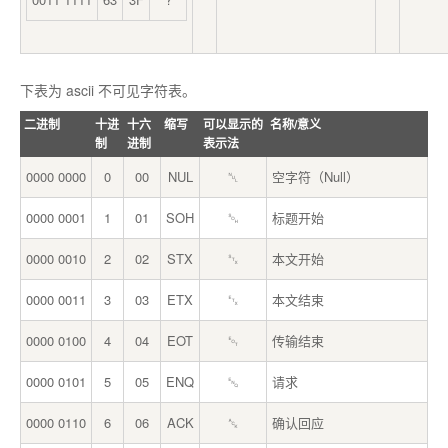
下表为 ascii 不可见字符表。
二进制
十进
十六
缩写
可以显示的
名称/意义
制
进制
表示法
0000 0000
0
00
NUL
␀
空字符（Null）
0000 0001
1
01
SOH
␁
标题开始
0000 0010
2
02
STX
␂
本文开始
0000 0011
3
03
ETX
␃
本文结束
0000 0100
4
04
EOT
␄
传输结束
0000 0101
5
05
ENQ
␅
请求
0000 0110
6
06
ACK
␆
确认回应