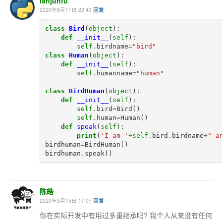
lanjunfu
2020年6月11日 22:43
回复
class
Bird
(
object
):
def
__init__
(
self
):
self
.
birdname
=
"bird"
class
Human
(
object
):
def
__init__
(
self
):
self
.
humanname
=
"human"
class
BirdHuman
(
object
):
def
__init__
(
self
):
self
.
bird
=
Bird
()
self
.
human
=
Human
()
def
speak
(
self
):
print
(
'I am '
+
self
.
bird
.
birdname
+
" a
birdhuman
=
BirdHuman
()
birdhuman
.
speak
()
陈皓
2020年3月15日 17:07
回复
你在实际开发中有用过多重继承吗? 我个人从来没有任何