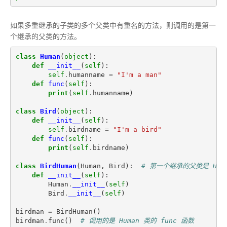
如果多重继承的子类的多个父类中有重名的方法，则调用的是第一
个继承的父类的方法。
class
Human
(
object
):
def
__init__
(
self
):
self
.
humanname
=
"I'm a man"
def
func
(
self
):
print
(
self
.
humanname
)
class
Bird
(
object
):
def
__init__
(
self
):
self
.
birdname
=
"I'm a bird"
def
func
(
self
):
print
(
self
.
birdname
)
class
BirdHuman
(
Human
,
Bird
):
# 第一个继承的父类是 Hum
def
__init__
(
self
):
Human
.
__init__
(
self
)
Bird
.
__init__
(
self
)
birdman
=
BirdHuman
()
birdman
.
func
()
# 调用的是 Human 类的 func 函数