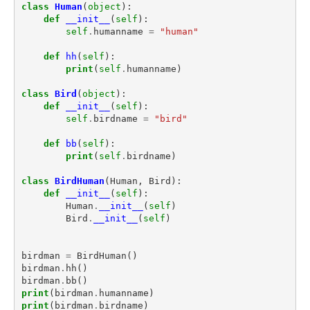
class
Human
(
object
):
def
__init__
(
self
):
self
.
humanname
=
"human"
def
hh
(
self
):
print
(
self
.
humanname
)
class
Bird
(
object
):
def
__init__
(
self
):
self
.
birdname
=
"bird"
def
bb
(
self
):
print
(
self
.
birdname
)
class
BirdHuman
(
Human
,
Bird
):
def
__init__
(
self
):
Human
.
__init__
(
self
)
Bird
.
__init__
(
self
)
birdman
=
BirdHuman
()
birdman
.
hh
()
birdman
.
bb
()
print
(
birdman
.
humanname
)
print
(
birdman
.
birdname
)