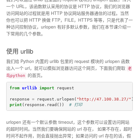
一个 URL，该函数默认采用的协议是 HTTP 协议，我们的浏览器
访问网站的过程就是用 HTTP 协议网站服务器通信的过程。当然
你也可以把 HTTP 换做 FTP，FILE，HTTPS 等等，只是代表了一
种访问控制协议，urlopen 有好多默认参数，我们在本节课介绍一
下常用的几个参数。
使用 urllib
我们给 Python 内置的 urllib 包里的 request 模块的 urlopen 函数
出入一个 url，就可以模拟浏览器访问这个网页，下面我们爬取
老
的首页。
鸟python
from
urllib
import
request
response
=
request
.
urlopen
(
"http://47.100.38.27/"
)
print
(
response
.
read
())
# 打印
urlopen 还有一个默认参数 timeout，这个参数可以设置访问网站
的超时时间。当然我们要确保网站的 url 存在， 如果不存在，超时
时间不起作用，则会直接抛出异常；如果访问的 url 存在的话，假