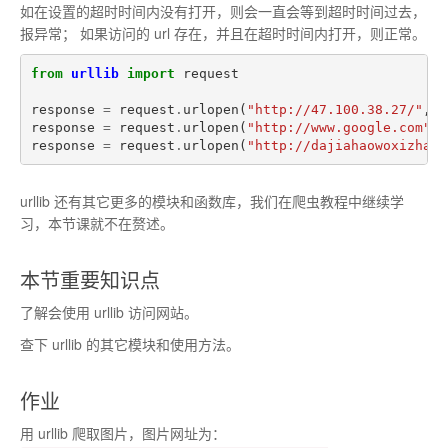
如在设置的超时时间内没有打开，则会一直会等到超时时间过去，
报异常； 如果访问的 url 存在，并且在超时时间内打开，则正常。
from
urllib
import
request
response
=
request
.
urlopen
(
"http://47.100.38.27/"
,
t
response
=
request
.
urlopen
(
"http://www.google.com"
,
response
=
request
.
urlopen
(
"http://dajiahaowoxizhazh
urllib 还有其它更多的模块和函数库，我们在爬虫教程中继续学
习，本节课就不在赘述。
本节重要知识点
了解会使用 urllib 访问网站。
查下 urllib 的其它模块和使用方法。
作业
用 urllib 爬取图片，图片网址为：