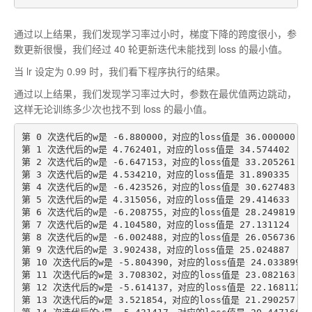
通过以上结果，我们发现学习率过小时，梯度下降的跨度很小，参
数更新很慢，我们经过 40 轮更新迭代未能找到 loss 的最小值。
当 lr 设定为 0.99 时，我们看下程序执行的结果。
通过以上结果，我们发现学习率过大时，参数在最优值两边跳动，
这样无论训练多少次也找不到 loss 的最小值。
第 0 次迭代后的w是 -6.880000，对应的loss值是 36.000000

第 1 次迭代后的w是 4.762401，对应的loss值是 34.574402

第 2 次迭代后的w是 -6.647153，对应的loss值是 33.205261

第 3 次迭代后的w是 4.534210，对应的loss值是 31.890335

第 4 次迭代后的w是 -6.423526，对应的loss值是 30.627483

第 5 次迭代后的w是 4.315056，对应的loss值是 29.414633

第 6 次迭代后的w是 -6.208755，对应的loss值是 28.249819

第 7 次迭代后的w是 4.104580，对应的loss值是 27.131124

第 8 次迭代后的w是 -6.002488，对应的loss值是 26.056736

第 9 次迭代后的w是 3.902438，对应的loss值是 25.024887

第 10 次迭代后的w是 -5.804390，对应的loss值是 24.033899

第 11 次迭代后的w是 3.708302，对应的loss值是 23.082163

第 12 次迭代后的w是 -5.614137，对应的loss值是 22.168112

第 13 次迭代后的w是 3.521854，对应的loss值是 21.290257
