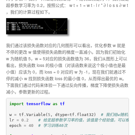
超参数学习率为 0.2，按照公式：
w
t
+
1
=
w
t
-
l
r
*
∂
l
o
s
s
∂
w
t
，我们的计算过程如下。
我们通过该损失函数对应的几何图形可以看出，优化参数 w 就是
不停的更改 w 值使得损失函数的梯度一直减小。因为我们初始化
w 为随机值 5，w = 5对应的损失函数值为 36，我们从图形上可以
看出，损失函数 loss 的极小值（对该函数来说这个极小值也是最
小值）应该为 0，而 loss = 0 对应的 w 为 -1，现在我们就通过不
停的减小 w 找到损失函数 loss 的最小值 0，从而得出最优的 w。
下面我们通过代码来体验一下通过反向传播，梯度下降使损失函数
减小，参数更新的过程。
import
tensorflow
as
tf
w
=
tf
.
Variable
(
5
,
dtype
=
tf
.
float32
)
# 我们给w随机初始
lr
=
0.2
# 给定超参数学习率的值，该值是个经验值，可以根据
epoch
=
40
# 学习训练40次