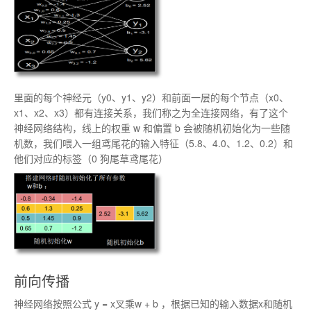
里面的每个神经元（y0、y1、y2）和前面一层的每个节点（x0、
x1、x2、x3）都有连接关系，我们称之为全连接网络，有了这个
神经网络结构，线上的权重 w 和偏置 b 会被随机初始化为一些随
机数，我们喂入一组鸢尾花的输入特征（5.8、4.0、1.2、0.2）和
他们对应的标签（0 狗尾草鸢尾花）
前向传播
神经网络按照公式 y = x叉乘w + b ，根据已知的输入数据x和随机