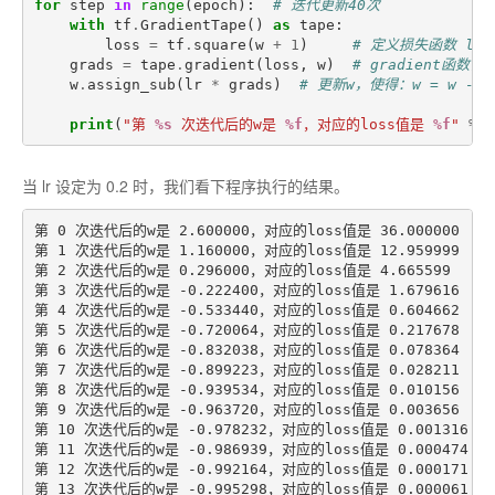
for
step
in
range
(
epoch
):
# 迭代更新40次
with
tf
.
GradientTape
()
as
tape
:
loss
=
tf
.
square
(
w
+
1
)
# 定义损失函数 loss
grads
=
tape
.
gradient
(
loss
,
w
)
# gradient函数让
w
.
assign_sub
(
lr
*
grads
)
# 更新w，使得：w = w -lr(
print
(
"第 
%s
 次迭代后的w是 
%f
，对应的loss值是 
%f
"
%
(
当 lr 设定为 0.2 时，我们看下程序执行的结果。
第 0 次迭代后的w是 2.600000，对应的loss值是 36.000000

第 1 次迭代后的w是 1.160000，对应的loss值是 12.959999

第 2 次迭代后的w是 0.296000，对应的loss值是 4.665599

第 3 次迭代后的w是 -0.222400，对应的loss值是 1.679616

第 4 次迭代后的w是 -0.533440，对应的loss值是 0.604662

第 5 次迭代后的w是 -0.720064，对应的loss值是 0.217678

第 6 次迭代后的w是 -0.832038，对应的loss值是 0.078364

第 7 次迭代后的w是 -0.899223，对应的loss值是 0.028211

第 8 次迭代后的w是 -0.939534，对应的loss值是 0.010156

第 9 次迭代后的w是 -0.963720，对应的loss值是 0.003656

第 10 次迭代后的w是 -0.978232，对应的loss值是 0.001316

第 11 次迭代后的w是 -0.986939，对应的loss值是 0.000474

第 12 次迭代后的w是 -0.992164，对应的loss值是 0.000171

第 13 次迭代后的w是 -0.995298，对应的loss值是 0.000061
