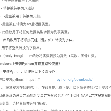
） - 将整数转换为八进制
e（） - 此函数用于转换为元组。
） - 此函数在转换为set后返回类型。
（） - 此函数用于将任何数据类型转换为列表类型。
（） - 此函数用于将顺序元组（键，值）转换为字典。
） - 用于将整数转换为字符串。
lex（real，imag） - 此函数将实数转换为复数（实数，图像）数。
indows上安装Python并设置路径变量？
ws上安装Python，请按照以下步骤操作：
安装python：https：//
python.org/downloads/
后，将其安装在您的PC上。在命令提示符下使用以下命令查找PC上安装PYTHO
到高级系统设置并添加新变量并将其命名为PYTHON_NAME并粘贴复制
径变量，选择其值并选择“编辑”。
不存在，请在值的末尾添加分号，然后键入％PYTHON_HOME％