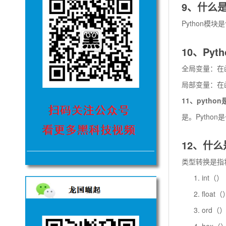
9、什么是
Python模块
10、Py
全局变量：在
局部变量：在
11、pyth
是。Pytho
12、什么
类型转换是指
int（
floa
ord（
hex（