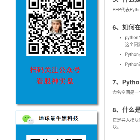
PEP代表Pyt
6、如何在
pyth
这个问
Pyt
Pyt
7、Pyt
命名空间是一
8、什么是
它是导入模块
块。