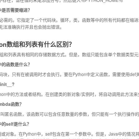
on中是否需要缩进？
hon必需的。它指定了一个代码块。循环，类，函数等中的所有代码都在
无法准确执行并且也会抛出错误。
thon数组和列表有什么区别？
中的数组和列表具有相同的存储数据方式。但是，数组只能包含单个数据类型
on中的函数是什么？
码块，只有在被调用时才会执行。要在Python中定义函数，需要使用def
nit__?
_是Python中的方法或者结构。在创建类的新对象/实例时，将自动调用此方法来分
mbda函数？
函数也叫匿名函数，该函数可以包含任意数量的参数，但只能有一个执行操作
n中的self是什么？
实例或对象。在Python中，self包含在第一个参数中。但是，Java