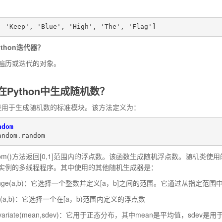
, 'Keep', 'Blue', 'High', 'The', 'Flag']
ython迭代器？
遍历或迭代的对象。
在Python中生成随机数？
模块是用于生成随机数的标准模块。该方法定义为：
ndom
andom
.
random
random()方法返回[0,1]范围内的浮点数。该函数生成随机浮点数。随机
实例的多线程程序。其中使用的其他随机生成器是：
range(a,b)：它选择一个整数并定义[a，b]之间的范围。它通过从指
orm(a,b)：它选择一个在[a，b)范围内定义的浮点数
alvariate(mean,sdev)：它用于正态分布，其中mean是平均值，sdev是