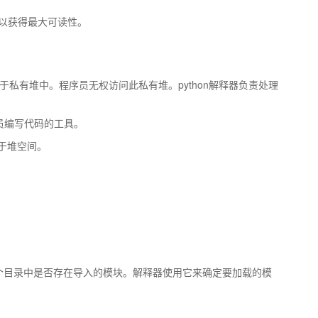
n代码以获得最大可读性。
构都位于私有堆中。程序员无权访问此私有堆。python解释器负责处理
序员编写代码的工具。
用于堆空间。
各个目录中是否存在导入的模块。解释器使用它来确定要加载的模