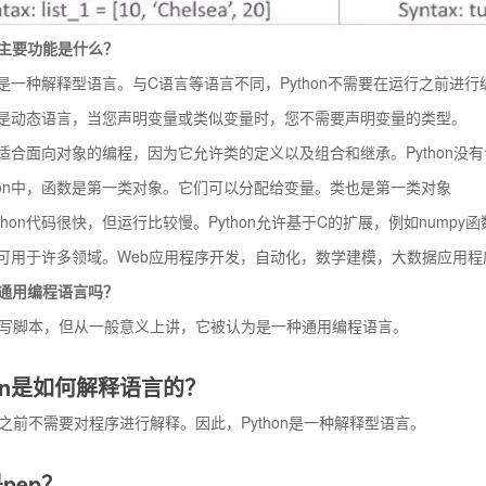
n的主要功能是什么？
hon是一种解释型语言。与C语言等语言不同，Python不需要在运行之前进行
hon是动态语言，当您声明变量或类似变量时，您不需要声明变量的类型。
on适合面向对象的编程，因为它允许类的定义以及组合和继承。Python没有访问说明
thon中，函数是第一类对象。它们可以分配给变量。类也是第一类对象
thon代码很快，但运行比较慢。Python允许基于C的扩展，例如numpy
hon可用于许多领域。Web应用程序开发，自动化，数学建模，大数据应用
n是通用编程语言吗？
能够编写脚本，但从一般意义上讲，它被认为是一种通用编程语言。
hon是如何解释语言的？
运行之前不需要对程序进行解释。因此，Python是一种解释型语言。
pep？