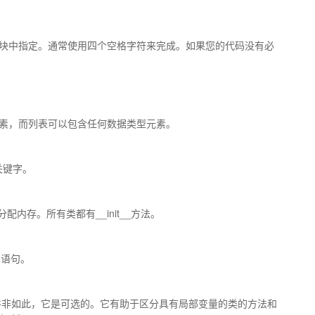
缩进块中指定。通常使用四个空格字符来完成。如果您的代码没有必
元素，而列表可以包含任何数据类型元素。
关键字。
配内存。所有类都有__init__方法。
的语句。
中的情况并非如此，它是可选的。它有助于区分具有局部变量的类的方法和