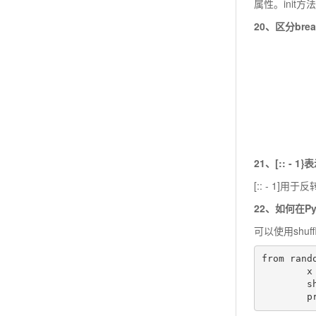
属性。init
20、区分brea
21、[:: - 
[:: - 1]
22、如何在P
可以使用shu
from rando
        x = ['Keep', 'The', 'Blue', 'Flag', 'Flying', 'High']

        shuffle(x)

   