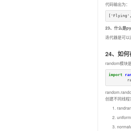
代码输出为：
['Flying'
23、什么是p
迭代器是可以
24、如何
random
import
ra
r
random.
创建不同线程
rand
unif
norm