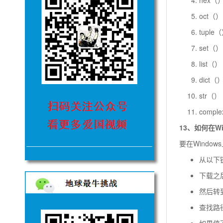
oct（
tupl
set（
list
dict
str（
comp
13、如何在W
要在Windo
从以下链接
下载之
然后转
查找路
如果值