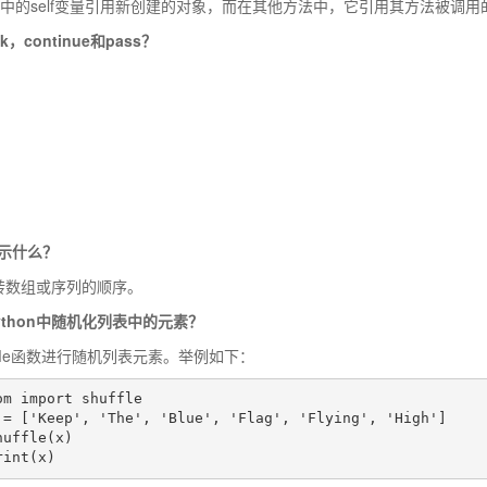
方法中的self变量引用新创建的对象，而在其他方法中，它引用其方法被调
k，continue和pass？
1}表示什么？
用于反转数组或序列的顺序。
ython中随机化列表中的元素？
ffle函数进行随机列表元素。举例如下：
m import shuffle

     print(x)