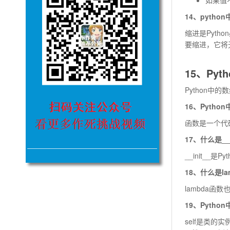
14、pyth
缩进是Pyt
要缩进，它将
15、Py
Python
16、Pyth
函数是一个代
17、什么是__i
__init_
18、什么是la
lambda
19、Pytho
self是类的