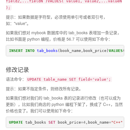
field2,...fieldN )VALUES( value1, value2,...valueN
);
提示：如果数据是字符型，必须使用单引号或者双引号，
如："value"。
如果我们想对 mybook 数据库中的 tab_books 表增加一条记录，
比如书面是 python 编程，价格是 56.7 可以使用如下命令：
INSERT
INTO
tab_books
(
book_name
,
book_price
)
VALUES
(
"
修改记录
语法命令：
UPDATE table_name SET field='value';
提示：如果不指定条件，则修改所有记录。
如果我们想对我们的 tab_books 表的记录进行修改（也可以成为
更新），比如我们商店的 python 编程下架了，换成了 C++，当然
价格也变了。我们可以使用如下命令：
UPDATE
tab_books
SET
book_price
=
4
,
book_name
=
"C++"
wh