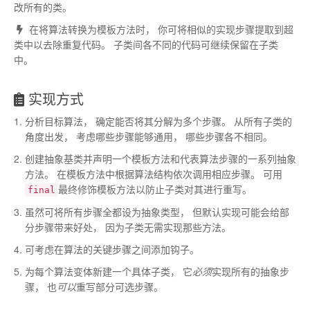
改所有的类
。
在将算法转换为模板方法时
，
你可将相似的实现步骤提取到超
类中以去除重复代码
。
子类间各不同的代码可继续保留在子类
中
。
实现方式
分析目标算法
，
确定能否将其分解为多个步骤
。
从所有子类的
角度出发
，
考虑哪些步骤能够通用
，
哪些步骤各不相同
。
创建抽象基类并声明一个模板方法和代表算法步骤的一系列抽象
方法
。
在模板方法中根据算法结构依次调用相应步骤
。
可用
最终
修饰模板方法以防止子类对其进行重写
。
final
虽然可将所有步骤全都设为抽象类型
，
但默认实现可能会给部
分步骤带来好处
，
因为子类无需实现那些方法
。
可考虑在算法的关键步骤之间添加钩子
。
为每个算法变体新建一个具体子类
，
它
必须
实现所有的抽象步
骤
，
也
可以
重写部分可选步骤
。