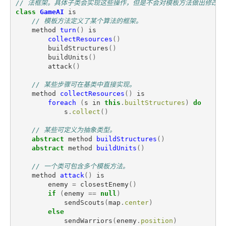
// 法框架。具体子类会实现这些操作，但是不会对模板方法做出修改。
class
GameAI
is
// 模板方法定义了某个算法的框架。
method
turn
()
is
collectResources
()
buildStructures
()
buildUnits
()
attack
()
// 某些步骤可在基类中直接实现。
method
collectResources
()
is
foreach
(
s
in
this
.
builtStructures
)
do
s
.
collect
()
// 某些可定义为抽象类型。
abstract
method
buildStructures
()
abstract
method
buildUnits
()
// 一个类可包含多个模板方法。
method
attack
()
is
enemy
=
closestEnemy
()
if
(
enemy
==
null
)
sendScouts
(
map
.
center
)
else
sendWarriors
(
enemy
.
position
)