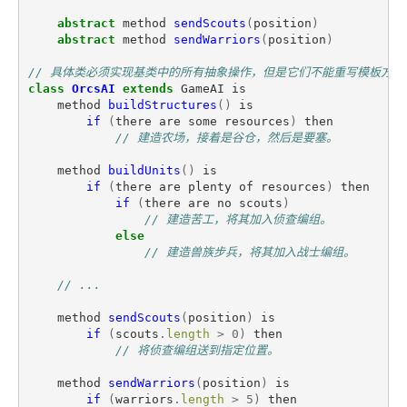
abstract
method
sendScouts
(
position
)
abstract
method
sendWarriors
(
position
)
// 具体类必须实现基类中的所有抽象操作，但是它们不能重写模板方法
class
OrcsAI
extends
GameAI
is
method
buildStructures
()
is
if
(
there
are
some
resources
)
then
// 建造农场，接着是谷仓，然后是要塞。
method
buildUnits
()
is
if
(
there
are
plenty
of
resources
)
then
if
(
there
are
no
scouts
)
// 建造苦工，将其加入侦查编组。
else
// 建造兽族步兵，将其加入战士编组。
// ...
method
sendScouts
(
position
)
is
if
(
scouts
.
length
>
0
)
then
// 将侦查编组送到指定位置。
method
sendWarriors
(
position
)
is
if
(
warriors
.
length
>
5
)
then