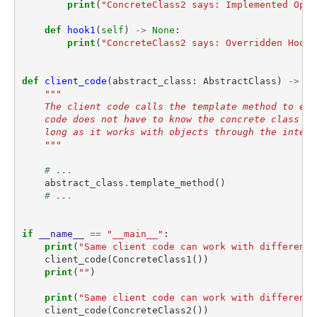
print
(
"ConcreteClass2 says: Implemented Oper
def
hook1
(
self
)
->
None
:
print
(
"ConcreteClass2 says: Overridden Hook1
def
client_code
(
abstract_class
:
AbstractClass
)
->
No
"""
    The client code calls the template method to exe
    code does not have to know the concrete class of
    long as it works with objects through the interf
    """
# ...
abstract_class
.
template_method
()
# ...
if
__name__
==
"__main__"
:
print
(
"Same client code can work with different 
client_code
(
ConcreteClass1
())
print
(
""
)
print
(
"Same client code can work with different 
client_code
(
ConcreteClass2
())