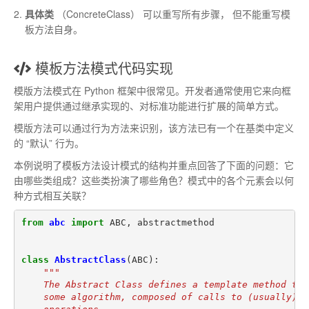
具体类
（
Concrete­Class
）
可以重写所有步骤
，
但不能重写模
板方法自身
。
模板方法模式代码实现
模版方法模式在 Python 框架中很常见。开发者通常使用它来向框
架用户提供通过继承实现的、对标准功能进行扩展的简单方式。
模版方法可以通过行为方法来识别，该方法已有一个在基类中定义
的 “默认” 行为。
本例说明了模板方法设计模式的结构并重点回答了下面的问题：它
由哪些类组成？这些类扮演了哪些角色？模式中的各个元素会以何
种方式相互关联？
from
abc
import
ABC
,
abstractmethod
class
AbstractClass
(
ABC
):
"""
    The Abstract Class defines a template method tha
    some algorithm, composed of calls to (usually) a