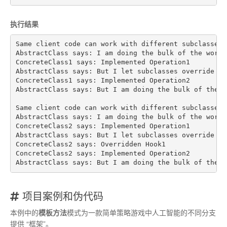
执行结果
Same client code can work with different subclasses:

AbstractClass says: I am doing the bulk of the work

ConcreteClass1 says: Implemented Operation1

AbstractClass says: But I let subclasses override so
ConcreteClass1 says: Implemented Operation2

AbstractClass says: But I am doing the bulk of the wo
Same client code can work with different subclasses:

AbstractClass says: I am doing the bulk of the work

ConcreteClass2 says: Implemented Operation1

AbstractClass says: But I let subclasses override so
ConcreteClass2 says: Overridden Hook1

ConcreteClass2 says: Implemented Operation2

项目案例和伪代码
本例中的
模板方法
模式为一款简单策略游戏中人工智能的不同分支
提供
“
框架
”
。