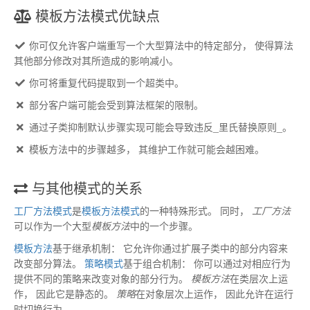
模板方法模式
优缺点
你可仅允许客户端重写一个大型算法中的特定部分
，
使得算法
其他部分修改对其所造成的影响减小
。
你可将重复代码提取到一个超类中
。
部分客户端可能会受到算法框架的限制
。
通过子类抑制默认步骤实现可能会导致违反_里氏替换原则_
。
模板方法中的步骤越多
，
其维护工作就可能会越困难
。
与其他模式的关系
工厂方法
模式
是
模板方法
模式
的一种特殊形式
。
同时
，
工厂方法
可以作为一个大型
模板方法
中的一个步骤
。
模板方法
基于继承机制
：
它允许你通过扩展子类中的部分内容来
改变部分算法
。
策略
模式
基于组合机制
：
你可以通过对相应行为
提供不同的策略来改变对象的部分行为
。
模板方法
在类层次上运
作
，
因此它是静态的
。
策略
在对象层次上运作
，
因此允许在运行
时切换行为
。