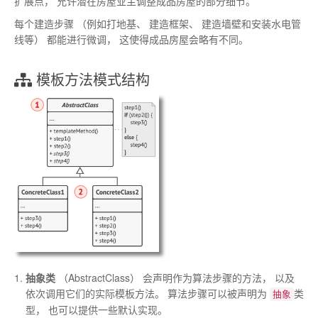
扩展点
，
允许潜在房屋业主调整成品房屋的部分细节
。
每个建造步骤
（
例如打地基
、
建造框架
、
建造墙壁和安装水电管
线等
）
都能进行微调
，
这使得成品房屋会略有不同
。
模板方法模式
结构
抽象类
（
Abstract­Class
）
会声明作为算法步骤的方法
，
以及
依次调用它们的实际模板方法
。
算法步骤可以被声明为
类
抽象
型
，
也可以提供一些默认实现
。