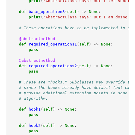
print
(
"AbstractClass says: But I let subclas
def
base_operation3
(
self
)
->
None
:
print
(
"AbstractClass says: But I am doing th
# These operations have to be implemented in sub
@abstractmethod
def
required_operations1
(
self
)
->
None
:
pass
@abstractmethod
def
required_operations2
(
self
)
->
None
:
pass
# These are "hooks." Subclasses may override the
# since the hooks already have default (but empt
# provide additional extension points in some cr
# algorithm.
def
hook1
(
self
)
->
None
:
pass
def
hook2
(
self
)
->
None
:
pass