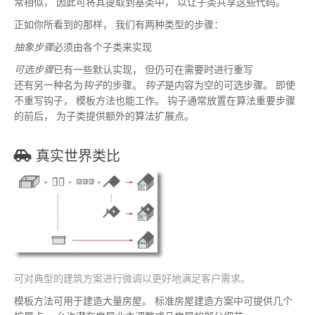
常相似
，
因此可将其提取到基类中
，
以让子类共享这些代码
。
正如你所看到的那样
，
我们有两种类型的步骤
：
抽象步骤
必须由各个子类来实现
可选步骤
已有一些默认实现
，
但仍可在需要时进行重写
还有另一种名为
钩子
的步骤
。
钩子
是内容为空的可选步骤
。
即使
不重写钩子
，
模板方法也能工作
。
钩子通常放置在算法重要步骤
的前后
，
为子类提供额外的算法扩展点
。
真实世界类比
可对典型的建筑方案进行微调以更好地满足客户需求
。
模板方法可用于建造大量房屋
。
标准房屋建造方案中可提供几个