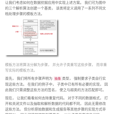
让我们考虑如何在数据挖掘应用中实现上述方案
。
我们可为图中
的三个解析算法创建一个基类
，
该类将定义调用了一系列不同文
档处理步骤的模板方法
。
模板方法将算法分解为步骤
，
并允许子类重写这些步骤
，
而非重
写实际的模板方法
。
首先
，
我们将所有步骤声明为
类型
，
强制要求子类自行实
抽象
现这些方法
。
在我们的例子中
，
子类中已有所有必要的实现
，
因
此我们只需调整这些方法的签名
，
使之与超类的方法匹配即可
。
现在
，
让我们看看如何去除重复代码
。
对于不同的数据格式
，
打
开和关闭文件以及抽取和解析数据的代码都不同
，
因此无需修改
这些方法
。
但分析原始数据和生成报告等其他步骤的实现方式非