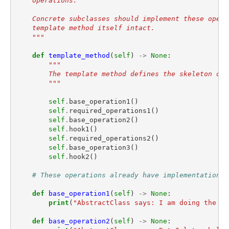
    operations.
    Concrete subclasses should implement these opera
    template method itself intact.
    """
def
template_method
(
self
)
->
None
:
"""
        The template method defines the skeleton of 
        """
self
.
base_operation1
()
self
.
required_operations1
()
self
.
base_operation2
()
self
.
hook1
()
self
.
required_operations2
()
self
.
base_operation3
()
self
.
hook2
()
# These operations already have implementations.
def
base_operation1
(
self
)
->
None
:
print
(
"AbstractClass says: I am doing the bu
def
base_operation2
(
self
)
->
None
: