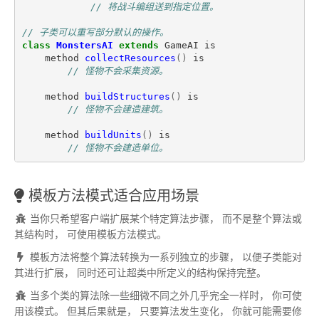
// 将战斗编组送到指定位置。
// 子类可以重写部分默认的操作。
class
MonstersAI
extends
GameAI
is
method
collectResources
()
is
// 怪物不会采集资源。
method
buildStructures
()
is
// 怪物不会建造建筑。
method
buildUnits
()
is
// 怪物不会建造单位。
模板方法模式
适合应用场景
当你只希望客户端扩展某个特定算法步骤
，
而不是整个算法或
其结构时
，
可使用模板方法模式
。
模板方法将整个算法转换为一系列独立的步骤
，
以便子类能对
其进行扩展
，
同时还可让超类中所定义的结构保持完整
。
当多个类的算法除一些细微不同之外几乎完全一样时
，
你可使
用该模式
。
但其后果就是
，
只要算法发生变化
，
你就可能需要修