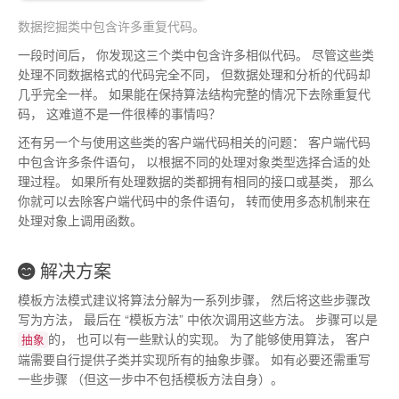
数据挖掘类中包含许多重复代码
。
一段时间后
，
你发现这三个类中包含许多相似代码
。
尽管这些类
处理不同数据格式的代码完全不同
，
但数据处理和分析的代码却
几乎完全一样
。
如果能在保持算法结构完整的情况下去除重复代
码
，
这难道不是一件很棒的事情吗
？
还有另一个与使用这些类的客户端代码相关的问题
：
客户端代码
中包含许多条件语句
，
以根据不同的处理对象类型选择合适的处
理过程
。
如果所有处理数据的类都拥有相同的接口或基类
，
那么
你就可以去除客户端代码中的条件语句
，
转而使用多态机制来在
处理对象上调用函数
。
解决方案
模板方法模式建议将算法分解为一系列步骤
，
然后将这些步骤改
写为方法
，
最后在
“
模板方法
”
中依次调用这些方法
。
步骤可以是
的
，
也可以有一些默认的实现
。
为了能够使用算法
，
客户
抽象
端需要自行提供子类并实现所有的抽象步骤
。
如有必要还需重写
一些步骤
（
但这一步中不包括模板方法自身
）
。