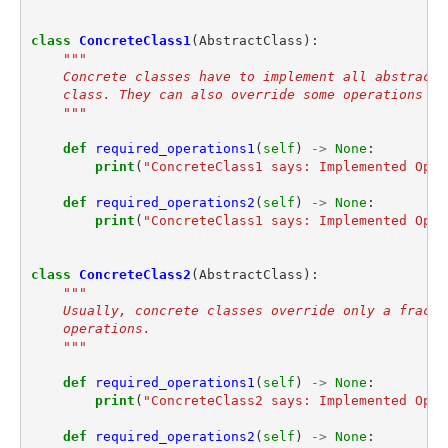
class
ConcreteClass1
(
AbstractClass
):
"""
    Concrete classes have to implement all abstract 
    class. They can also override some operations wi
    """
def
required_operations1
(
self
)
->
None
:
print
(
"ConcreteClass1 says: Implemented Oper
def
required_operations2
(
self
)
->
None
:
print
(
"ConcreteClass1 says: Implemented Oper
class
ConcreteClass2
(
AbstractClass
):
"""
    Usually, concrete classes override only a fracti
    operations.
    """
def
required_operations1
(
self
)
->
None
:
print
(
"ConcreteClass2 says: Implemented Oper
def
required_operations2
(
self
)
->
None
: