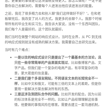
思。更重要的事情是让这块蛋糕变得更大。那怎么做呢？一定不是
靠你自己去解决的，需要每个人迸发出他应该迸发出的能量。
之前，我花了很多精力去和别人聊“我们这样做好不好？”。在和老
板聊完后，我改变了对人的方式。我更多的去聊个人。我那个时候
带所有的毕业生和实习生。我告诉大家说，没有一个东西叫团队，
我们每个人是最好的，这个团队就最好。
我们当时在做整个网站的响应式设计。当时在业界，从 PC 到无线
的响应式规则就没有成熟的解决方案。我需要自己去研究出来。
当时有几个难点：
一是以往的响应式设计只是提出了一个最基本的方法论，且
只在一些非常简单的产品里面实现过
，比如像博客产品、文
字产品。但我们是一个复杂的电商产品，有非常复杂的场
景，更大密度的信息量。
二是我们是个多语言网站，不同语言文本的长短完全不一
样
，比如中文和俄文，可能有三倍的文本上的差距。但是你
要用一套解决方案去解决所有的东西。
三是这涉及到团队合作的问题。
比如开发的配合。因为以前
的标注体系是完全不一样的。比如让产品经理理解这些事
情，他要做的事情风险在哪里。需要去建立一套沟通机制，