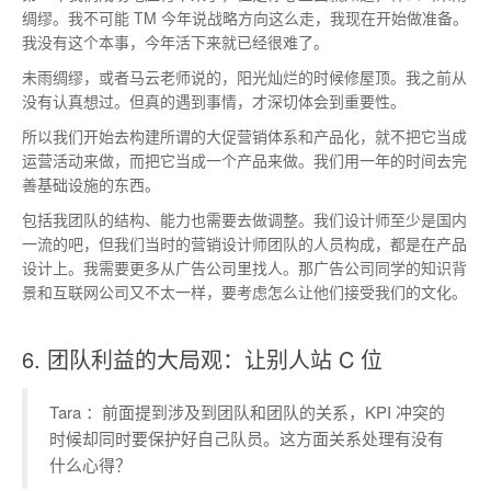
绸缪。我不可能 TM 今年说战略方向这么走，我现在开始做准备。
我没有这个本事，今年活下来就已经很难了。
未雨绸缪，或者马云老师说的，阳光灿烂的时候修屋顶。我之前从
没有认真想过。但真的遇到事情，才深切体会到重要性。
所以我们开始去构建所谓的大促营销体系和产品化，就不把它当成
运营活动来做，而把它当成一个产品来做。我们用一年的时间去完
善基础设施的东西。
包括我团队的结构、能力也需要去做调整。我们设计师至少是国内
一流的吧，但我们当时的营销设计师团队的人员构成，都是在产品
设计上。我需要更多从广告公司里找人。那广告公司同学的知识背
景和互联网公司又不太一样，要考虑怎么让他们接受我们的文化。
6. 团队利益的大局观：让别人站 C 位
Tara ：前面提到涉及到团队和团队的关系，KPI 冲突的
时候却同时要保护好自己队员。这方面关系处理有没有
什么心得？