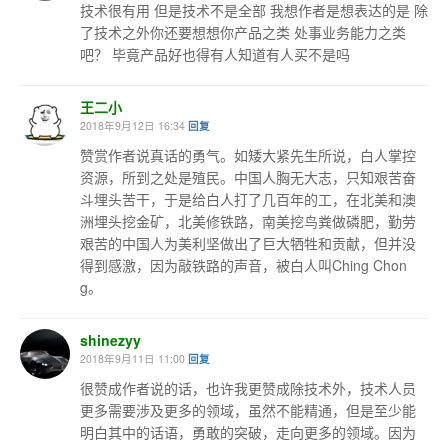
技术很有用 但是技术不是全部 我想作者是想表达的是 除
了技术之外你还要想想你产品之类 处事业务能力之类
吧？ 毕竟产品好也得有人知道有人买不是吗
王二小
2018年9月12日 16:34
回复
赞赏作者说真话的勇气。如矮大紧先生所说，白人掌控
资源，所到之处是殖民。中国人胸无大志，只知艰苦奋
斗埋头苦干，于是给白人打了几百年的工，在北美和澳
洲埋头挖金矿，北美修铁路，南美挖鸟粪做磷肥，勤劳
艰苦的中国人为美利坚做出了巨大牺牲和贡献，但并没
得到感激，因为敲铁路的声音，被白人叫Ching Chon
g。
shinezyy
2018年9月11日 11:00
回复
很赞成作者说的话，也许我更赞成除技术外，技术人员
更多需要涉及更多的领域，虽然不能精通，但是至少能
明白其中的话语，勇敢的突破，走向更多的领域。因为