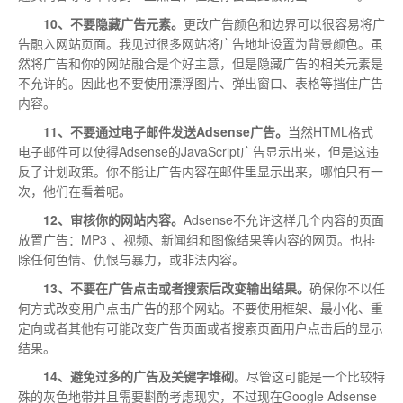
10、不要隐藏广告元素。
更改广告颜色和边界可以很容易将广
告融入网站页面。我见过很多网站将广告地址设置为背景颜色。虽
然将广告和你的网站融合是个好主意，但是隐藏广告的相关元素是
不允许的。因此也不要使用漂浮图片、弹出窗口、表格等挡住广告
内容。
11、不要通过电子邮件发送Adsense广告。
当然HTML格式
电子邮件可以使得Adsense的JavaScript广告显示出来，但是这违
反了计划政策。你不能让广告内容在邮件里显示出来，哪怕只有一
次，他们在看着呢。
12、审核你的网站内容。
Adsense不允许这样几个内容的页面
放置广告：MP3 、视频、新闻组和图像结果等内容的网页。也排
除任何色情、仇恨与暴力，或非法内容。
13、不要在广告点击或者搜索后改变输出结果。
确保你不以任
何方式改变用户点击广告的那个网站。不要使用框架、最小化、重
定向或者其他有可能改变广告页面或者搜索页面用户点击后的显示
结果。
14、避免过多的广告及关键字堆砌
。尽管这可能是一个比较特
殊的灰色地带并且需要斟酌考虑现实，不过现在Google Adsense