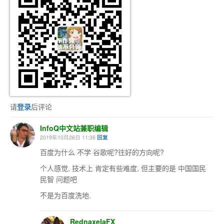
请
登录
后评论
InfoQ中文站兼职编辑
2019年10月26日 11:36
回复
百度为什么 不学 谷歌呢?往好的方向呢?
个人感觉, 技术上 肯定有些难度, 但主要的是 中国国民
民智 问题吧
不是为百度洗地.
RednaxelaFX