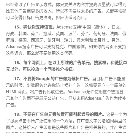
已经修改了广告显示方式，你只要关注内容并提高流量就可以得到
比其他广告商更多的收入，所以不需要放太多的广告。关键字堆砌
可以使得目标广告更准确，但应该适可而止。
15、确认你支持语言。
Adsense支持“中国（简体）、日文、
丹麦、韩国、荷兰、挪威、英国、波兰、芬兰、葡萄牙、法国、俄
罗斯、德国、西班牙、匈牙利、瑞典、意大利和土耳其”。另外，
Adsense搜索广告可以支持捷克、中国繁体。如果你的网页不支持
这些语言，那么就不要使用这类代码。
16、每个网页上，在以上所述的广告单元，搜索框，和链接单
元以外，可以投放一个同类推介按钮。
17、不要将Google的广告做为候补广告。
当目标广告不能显
示的时候，少数服务允许你防止候补广告。这需要建立一个简单的
HTML网页，将广告代码放进去。Aadsense允许使用这个链接显
示其他广告而不是展示公益广告，但从未用Adsense广告作为候补
广告。
18、不要在广告单元旁放置可能引起误导的图片。
这是一个为
了提高点击率所广泛使用的一个方法，在广告文字旁增加同类型的
图片，这将给人产生印象是这些图片和广告是相关联的，并产生误