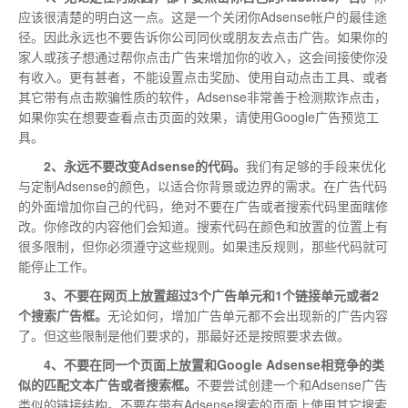
应该很清楚的明白这一点。这是一个关闭你Adsense帐户的最佳途
径。因此永远也不要告诉你公司同伙或朋友去点击广告。如果你的
家人或孩子想通过帮你点击广告来增加你的收入，这会间接使你没
有收入。更有甚者，不能设置点击奖励、使用自动点击工具、或者
其它带有点击欺骗性质的软件，Adsense非常善于检测欺诈点击，
如果你实在想要查看点击页面的效果，请使用Google广告预览工
具。
2、永远不要改变Adsense的代码。
我们有足够的手段来优化
与定制Adsense的颜色，以适合你背景或边界的需求。在广告代码
的外面增加你自己的代码，绝对不要在广告或者搜索代码里面瞎修
改。你修改的内容他们会知道。搜索代码在颜色和放置的位置上有
很多限制，但你必须遵守这些规则。如果违反规则，那些代码就可
能停止工作。
3、不要在网页上放置超过3个广告单元和1个链接单元或者2
个搜索广告框。
无论如何，增加广告单元都不会出现新的广告内容
了。但这些限制是他们要求的，那最好还是按照要求去做。
4、不要在同一个页面上放置和Google Adsense相竞争的类
似的匹配文本广告或者搜索框。
不要尝试创建一个和Adsense广告
类似的链接结构。不要在带有Adsense搜索的页面上使用其它搜索