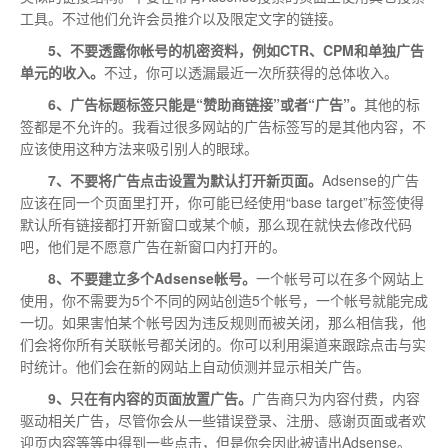
工具。不过他们允许会员推介以及限定文字的链接。
5、不要透露你帐号的机密资料，例如CTR、CPM和单独广告
单元的收入。
不过，你可以透漏最近一次所获得的总体收入。
6、广告标题标签只能是“赞助商链接”或者“广告”。
其他的标
签都是不允许的。我看过很多网站的广告标签写的是其他内容，不
应该使用这种方法来吸引别人的眼球。
7、不要将广告点击设置为默认打开新页面。
Adsense的广告
应该在同一个页面里打开，你可能已经使用“base target”标签使得
默认所有链接都打开新窗口或某个帧，那么现在就快去修改代码
吧，他们是不愿意广告在新窗口内打开的。
8、不要建立多个Adsense帐号。
一个帐号可以在多个网站上
使用，你不需要为5个不同的网站创造5个帐号，一个帐号就能完成
一切。如果害怕某个帐号因为违反规则而被关闭，那么相信我，他
们会将你所有关联帐号都关闭的。你可以利用渠道来跟踪点击与实
时统计。他们会在新的网站上自动侦测并显示相关广告。
9、只在有内容的页面放置广告。
广告商只为内容付费，内容
驱动相关广告，尽管你会从一些错误登录、注册、感谢页面或者欢
迎页内容等等中得到一些点击，但是你会因此被请出Adsense。