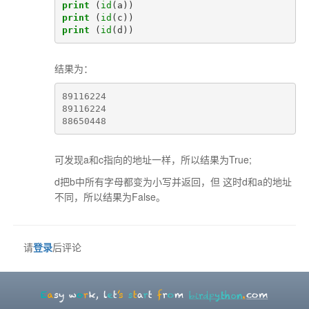
print
(
id
(
a
))
print
(
id
(
c
))
print
(
id
(
d
))
结果为：
89116224
89116224
88650448
可发现a和c指向的地址一样，所以结果为True;
d把b中所有字母都变为小写并返回，但 这时d和a的地址
不同，所以结果为False。
请
登录
后评论