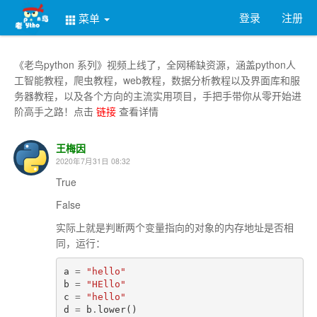
登录
注册
菜单
《老鸟python 系列》视频上线了，全网稀缺资源，涵盖python人
工智能教程，爬虫教程，web教程，数据分析教程以及界面库和服
务器教程，以及各个方向的主流实用项目，手把手带你从零开始进
阶高手之路！点击
链接
查看详情
王梅因
2020年7月31日 08:32
True
False
实际上就是判断两个变量指向的对象的内存地址是否相
同，运行：
a
=
"hello"
b
=
"HEllo"
c
=
"hello"
d
=
b
.
lower
()