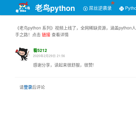
老鸟python
屌丝逆袭录
Pyth
《老鸟python 系列》视频上线了，全网稀缺资源，涵盖py
手之路！点击
链接
查看详情
看5212
2020年2月29日 21:56
感谢分享，读起来很舒服，很赞!
请
登录
后评论